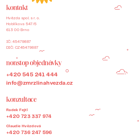
kontakt
Hvězda spol. s r. o.
Hoblíkova 547/5
613 00 Brno
IČ: 45479887
DIČ: CZ45479887
nonstop objednávky
+420 545 241 444
info@zmrzlinahvezda.cz
konzultace
Radek Fejtl
+420 723 337 974
Claudie Hvězdová
‍+420 736 247 596