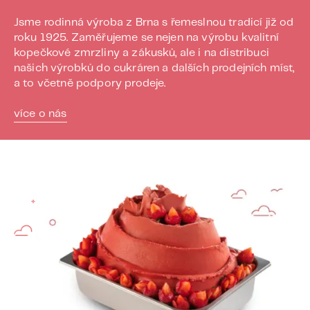
Jsme rodinná výroba z Brna s řemeslnou tradicí již od
roku 1925. Zaměřujeme se nejen na výrobu kvalitní
kopečkové zmrzliny a zákusků, ale i na distribuci
našich výrobků do cukráren a dalších prodejních míst,
a to včetně podpory prodeje.
více o nás